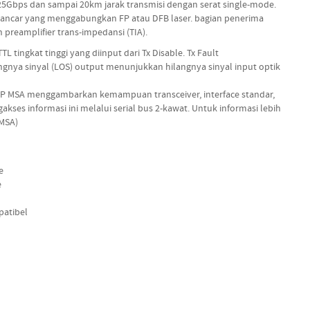
5Gbps dan sampai 20km jarak transmisi dengan serat single-mode.
pemancar yang menggabungkan FP atau DFB laser. bagian penerima
n preamplifier trans-impedansi (TIA).
 tingkat tinggi yang diinput dari Tx Disable. Tx Fault
ngnya sinyal (LOS) output menunjukkan hilangnya sinyal input optik
SFP MSA menggambarkan kemampuan transceiver, interface standar,
kses informasi ini melalui serial bus 2-kawat. Untuk informasi lebih
(MSA)
e
e
patibel