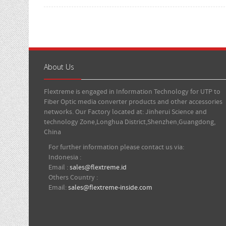
About Us
Flextreme is engaged in Information Technology for UTP to
Fiber Optic media converter products and other accessories
networks. Our Factory located at: Jinherui Science and
technology Zone,Longhua District,Shenzhen,Guangdong,
China
For further information please contact us via:
Indonesia :
Email :
sales@flextreme.id
Others Country :
Email:
sales@flextreme-inside.com