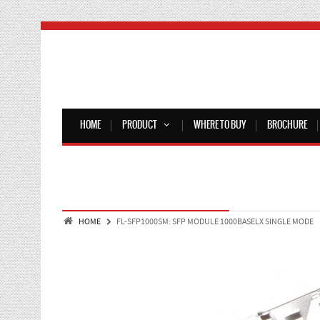
HOME
PRODUCT
WHERE TO BUY
BROCHURE
HOME
FL-SFP1000SM: SFP MODULE 1000BASELX SINGLE MODE