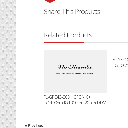
Share This Products!
Related Products
FL-SFP1
10/100/
FL-GPC43-20D : GPON C+
Tx1490nm Rx1310nm 20 km DDM
« Previous