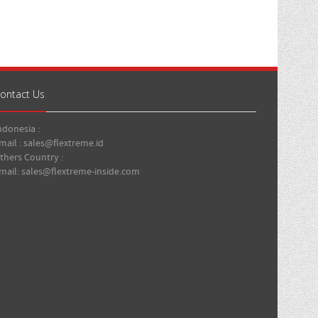
ontact Us
ndonesia :
mail : sales@flextreme.id
thers Country :
mail: sales@flextreme-inside.com