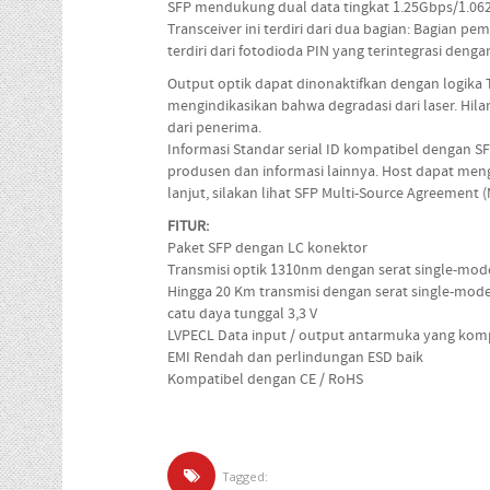
SFP mendukung dual data tingkat 1.25Gbps/1.062
Transceiver ini terdiri dari dua bagian: Bagian 
terdiri dari fotodioda PIN yang terintegrasi denga
Output optik dapat dinonaktifkan dengan logika TTL
mengindikasikan bahwa degradasi dari laser. Hila
dari penerima.
Informasi Standar serial ID kompatibel dengan 
produsen dan informasi lainnya. Host dapat menga
lanjut, silakan lihat SFP Multi-Source Agreement 
FITUR:
Paket SFP dengan LC konektor
Transmisi optik 1310nm dengan serat single-mod
Hingga 20 Km transmisi dengan serat single-mod
catu daya tunggal 3,3 V
LVPECL Data input / output antarmuka yang kom
EMI Rendah dan perlindungan ESD baik
Kompatibel dengan CE / RoHS
Tagged: