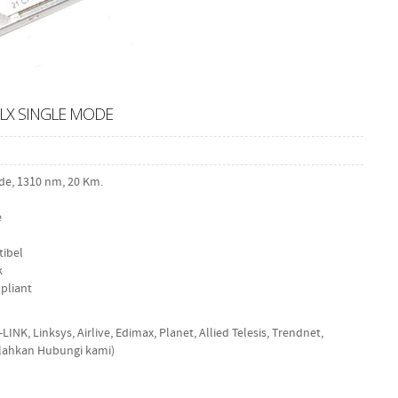
ELX SINGLE MODE
de, 1310 nm, 20 Km.
e
tibel
k
pliant
INK, Linksys, Airlive, Edimax, Planet, Allied Telesis, Trendnet,
Silahkan Hubungi kami)