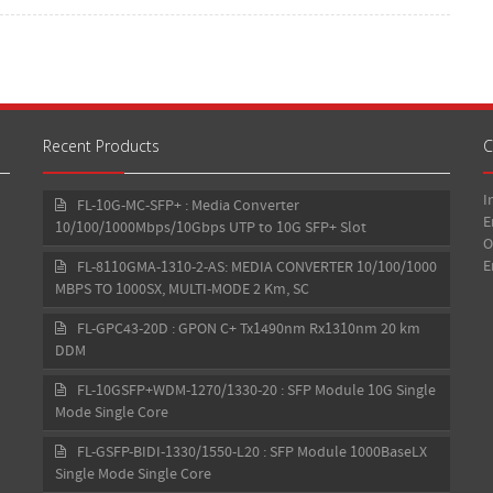
Recent Products
C
I
FL-10G-MC-SFP+ : Media Converter
E
10/100/1000Mbps/10Gbps UTP to 10G SFP+ Slot
O
E
FL-8110GMA-1310-2-AS: MEDIA CONVERTER 10/100/1000
MBPS TO 1000SX, MULTI-MODE 2 Km, SC
FL-GPC43-20D : GPON C+ Tx1490nm Rx1310nm 20 km
DDM
FL-10GSFP+WDM-1270/1330-20 : SFP Module 10G Single
Mode Single Core
FL-GSFP-BIDI-1330/1550-L20 : SFP Module 1000BaseLX
Single Mode Single Core