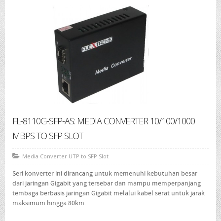
- Media Converter Wdm Single Core
- SFP Module
Where To Buy
Brochure
About
Contact Us
FL-8110G-SFP-AS: MEDIA CONVERTER 10/100/1000
MBPS TO SFP SLOT
Media Converter UTP to SFP Slot
Seri konverter ini dirancang untuk memenuhi kebutuhan besar
dari jaringan Gigabit yang tersebar dan mampu memperpanjang
tembaga berbasis jaringan Gigabit melalui kabel serat untuk jarak
maksimum hingga 80km.