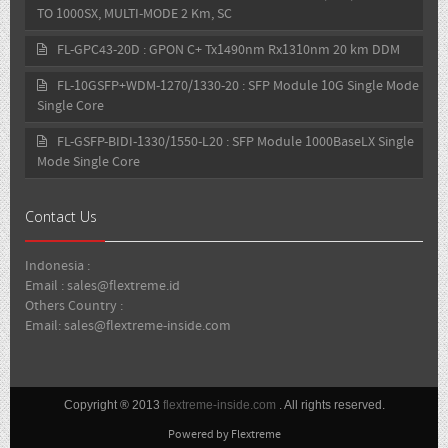
TO 1000SX, MULTI-MODE 2 Km, SC
FL-GPC43-20D : GPON C+ Tx1490nm Rx1310nm 20 km DDM
FL-10GSFP+WDM-1270/1330-20 : SFP Module 10G Single Mode
Single Core
FL-GSFP-BIDI-1330/1550-L20 : SFP Module 1000BaseLX Single
Mode Single Core
Contact Us
Indonesia :
Email : sales@flextreme.id
Others Country :
Email: sales@flextreme-inside.com
Copyright ® 2013
flextreme-inside.com
. All rights reserved.
Powered by Flextreme