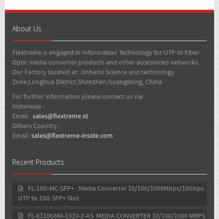
About Us
Flextreme is engaged in Information Technology for UTP to Fiber
Optic media converter products and other accessories networks.
Our Factory located at: Jinherui Science and technology
Zone,Longhua District,Shenzhen,Guangdong, China
For further information please contact us via:
Indonesia :
Email :
sales@flextreme.id
Others Country :
Email:
sales@flextreme-inside.com
Recent Products
FL-10G-MC-SFP+ : Media Converter 10/100/1000Mbps/10Gbps
UTP to 10G SFP+ Slot
FL-8110GMA-1310-2-AS: MEDIA CONVERTER 10/100/1000 MBPS